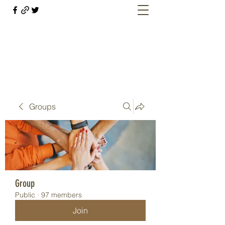
Welcome retirees, current and former
military members
Groups
Group
Public
·
97 members
Join