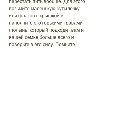
перестать пить вообще. Для этого 
возьмите маленькую бутылочку 
или флакон с крышкой и 
наполните его горькими травами 
(полынь, который подходит вам и 
вашей семье больше всего и 
поверьте в его силу. Помните, 
ромашка, когда ситуация требует 
этого.
3. Заговор на вызывание 
отвращения к алкоголю
Этот заговор поможет мужу 
развить отвращение к алкоголю и 