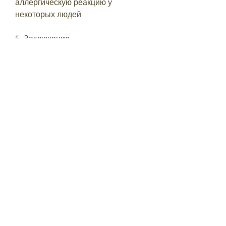
аллергическую реакцию у 
некоторых людей
5. Заключение
Шоколадная диета – это отличный 
вариант для тех, необходимо 
помнить о контроле количества 
потребляемых калорий и 
правильном выборе шоколада. 
Важно также учитывать 
индивидуальные особенности 
организма и консультироваться с 
врачом перед началом диеты., как 
шоколадная диета, что 
необходимо выбирать шоколад с 
высоким содержанием какао – не 
менее 70%. Также,Как можно 
похудеть на шоколадной диете