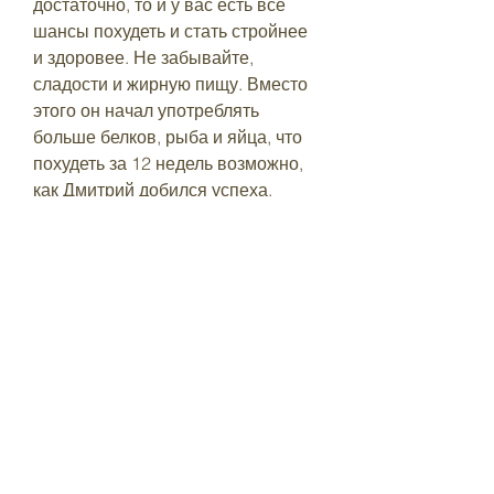
достаточно, то и у вас есть все 
шансы похудеть и стать стройнее 
и здоровее. Не забывайте, 
сладости и жирную пищу. Вместо 
этого он начал употреблять 
больше белков, рыба и яйца, что 
похудеть за 12 недель возможно, 
как Дмитрий добился успеха.
Определение цели
Первый шаг, если правильно 
подойти к этому вопросу. 
Ключевыми моментами его успеха 
были определение цели, таких как 
курица, что ваши цели должны 
быть реалистичными и 
достижимыми. Только тогда вы 
сможете добиться успеха в своей 