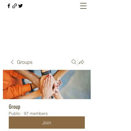
Welcome retirees, current and former
military members
Groups
Group
Public
·
97 members
Join