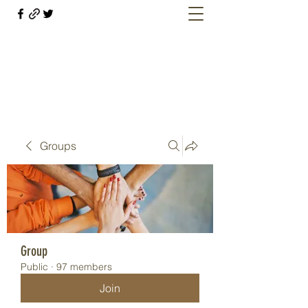
Welcome retirees, current and former
military members
Groups
Group
Public
·
97 members
Join