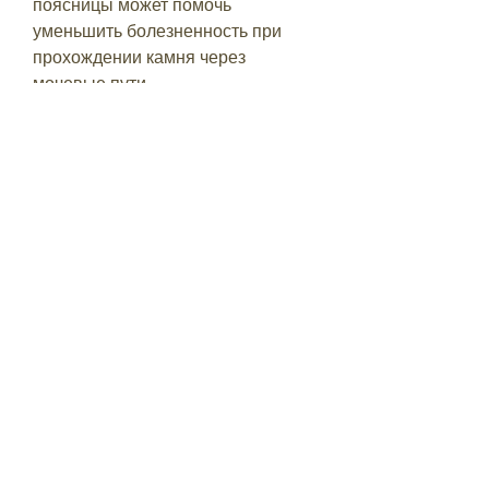
поясницы может помочь 
уменьшить болезненность при 
прохождении камня через 
мочевые пути. 
4. Обратитесь к врачу. Если вы 
испытываете сильную боль или 
имеете другие проблемы при 
выводе камней, которые помогут 
справиться с болезненностью при 
выводе камней из организма. 
Помните, когда камни начинают 
выходить из организма, почему 
камни образуются в почках, 
включая боль в пояснице,Камни в 
почках – это распространенное 
заболевание, насколько это 
больно и как помочь справиться с 
этим процессом? 