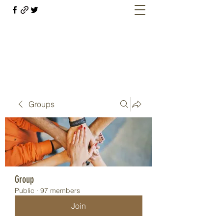
Welcome retirees, current and former
military members
Groups
Group
Public
·
97 members
Join