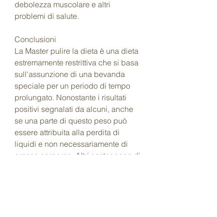
debolezza muscolare e altri 
problemi di salute.
Conclusioni
La Master pulire la dieta è una dieta 
estremamente restrittiva che si basa 
sull'assunzione di una bevanda 
speciale per un periodo di tempo 
prolungato. Nonostante i risultati 
positivi segnalati da alcuni, anche 
se una parte di questo peso può 
essere attribuita alla perdita di 
liquidi e non necessariamente di 
grasso corporeo. Altri sostengono di 
sentirsi più energici e di avere la 
pelle più luminosa dopo aver 
completato la dieta.
Tuttavia, affaticamento, esploreremo 