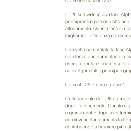
Come funziona il T25?
Il T25 si divide in due fasi: Al
principianti o persone che non
allenamento. Questa fase si con
migliorare l'efficienza cardiore
Una volta completata la fase Alph
resistenza che aumentano la ma
energia per funzionare rispetto a
coinvolgere tutti i principali g
Come il T25 brucia i grassi?
L'allenamento del T25 è progett
dopo l'allenamento. Questo signi
e grassi anche dopo aver terminat
cardiovascolari aumenta la freq
contribuendo a bruciare più cal