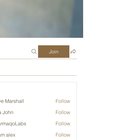
Join
e Marshall
Follow
a John
Follow
armaqoLabs
Follow
qoLabs
m alex
Follow