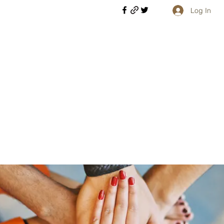
Log In
Welcome retirees, current and former military members