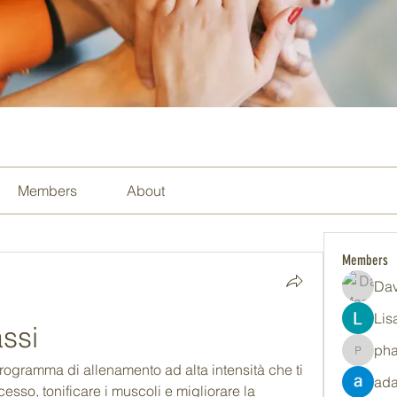
Members
About
Members
Dav
Lis
assi
ph
pharma
rogramma di allenamento ad alta intensità che ti 
ada
cesso, tonificare i muscoli e migliorare la 