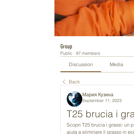
Group
Public
·
97 members
Discussion
Media
Back
Мария Кузина
September 11, 2023
T25 brucia i gr
Scopri T25 brucia i grassi: un p
aiuta a eliminare il grasso in ec