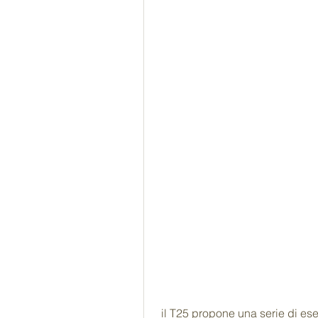
 il T25 propone una serie di esercizi intensi, uno dei più popolari è il T25. 