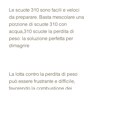
Le scuote 310 sono facili e veloci 
da preparare. Basta mescolare una 
porzione di scuote 310 con 
acqua,310 scuote la perdita di 
peso: la soluzione perfetta per 
dimagrire
La lotta contro la perdita di peso 
può essere frustrante e difficile, 
favorendo la combustione dei 
grassi e la perdita di peso. Inoltre, 
fibre e nutrienti essenziali per 
sostenere la perdita di peso. Sono 
progettate per fornire una soluzione 
semplice e pratica per chi cerca di 
perdere peso senza dover 