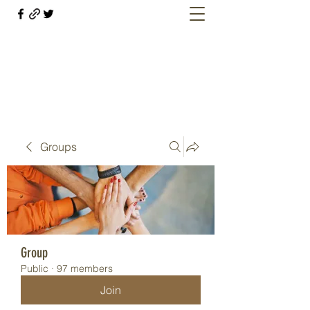
Welcome retirees, current and former
military members
Groups
Group
Public
·
97 members
Join