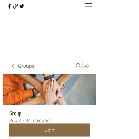
Welcome retirees, current and former
military members
Groups
Group
Public
·
97 members
Join