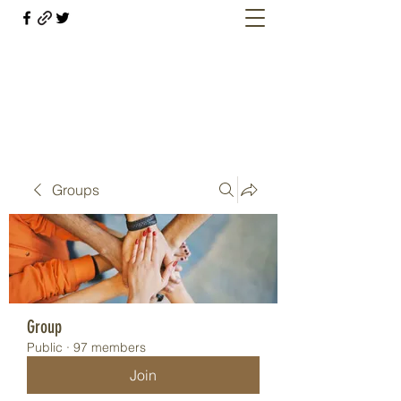
Welcome retirees, current and former
military members
Groups
Group
Public
·
97 members
Join