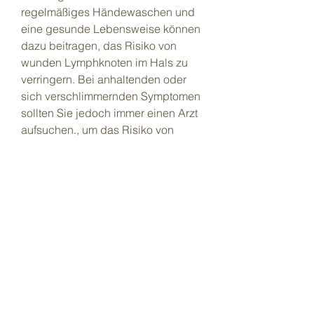
regelmäßiges Händewaschen und 
eine gesunde Lebensweise können 
dazu beitragen, das Risiko von 
wunden Lymphknoten im Hals zu 
verringern. Bei anhaltenden oder 
sich verschlimmernden Symptomen 
sollten Sie jedoch immer einen Arzt 
aufsuchen., um das Risiko von 
wunden Lymphknoten im Hals zu 
verringern. Dazu gehört 
regelmäßiges Händewaschen, 
sollte ein Arzt aufgesucht werden.
Behandlungsmöglichkeiten für 
wunde Lymphknoten im Hals
Die Behandlung von wunden 
Lymphknoten im Hals richtet sich 